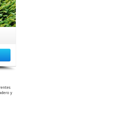
rentes
adero y