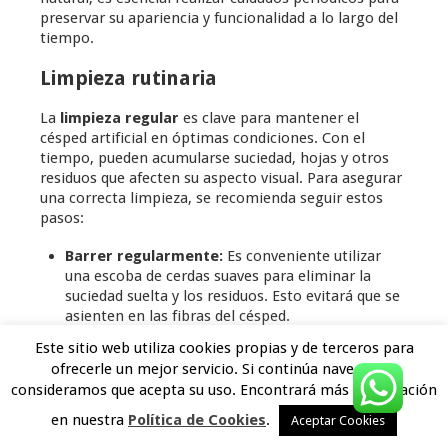
preservar su apariencia y funcionalidad a lo largo del
tiempo.
Limpieza rutinaria
La
limpieza regular
es clave para mantener el
césped artificial en óptimas condiciones. Con el
tiempo, pueden acumularse suciedad, hojas y otros
residuos que afecten su aspecto visual. Para asegurar
una correcta limpieza, se recomienda seguir estos
pasos:
Barrer regularmente:
Es conveniente utilizar
una escoba de cerdas suaves para eliminar la
suciedad suelta y los residuos. Esto evitará que se
asienten en las fibras del césped.
Lavar con agua:
Se puede utilizar una manguera
Este sitio web utiliza cookies propias y de terceros para
para limpiar el césped. Un chorro de agua a
ofrecerle un mejor servicio. Si continúa navegando
presión ayuda a eliminar la tierra y otros
consideramos que acepta su uso. Encontrará más información
contaminantes.
Eliminar manchas:
En caso de derrames, es
en nuestra
Política de Cookies
.
Aceptar Cookies
recomendable actuar rápidamente. Limpiar con