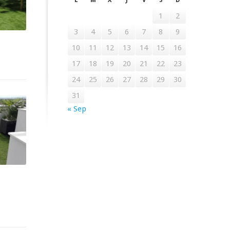
L
M
X
J
V
S
D
1
2
3
4
5
6
7
8
9
10
11
12
13
14
15
16
17
18
19
20
21
22
23
24
25
26
27
28
29
30
31
« Sep